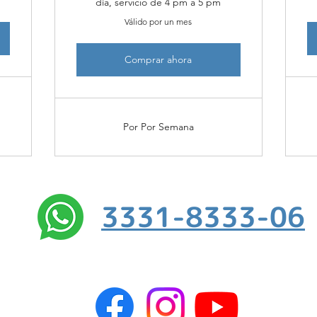
día, servicio de 4 pm a 5 pm
Válido por un mes
Comprar ahora
Por Por Semana
3331-8333-06