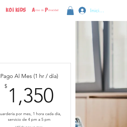
Iniciar sesión
KOI KIDS
Aviso de Privacidad
Pago Al Mes (1 hr / día)
1,350$
$
1,350
uardería por mes, 1 hora cada día,
servicio de 4 pm a 5 pm